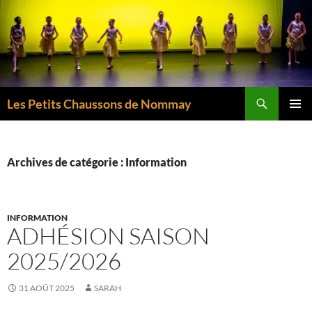
Aller
au
contenu
Recherche
Les Petits Chaussons de Nommay
MENU
PRINCI
Archives de catégorie : Information
INFORMATION
ADHÉSION SAISON
2025/2026
31 AOÛT 2025
SARAH