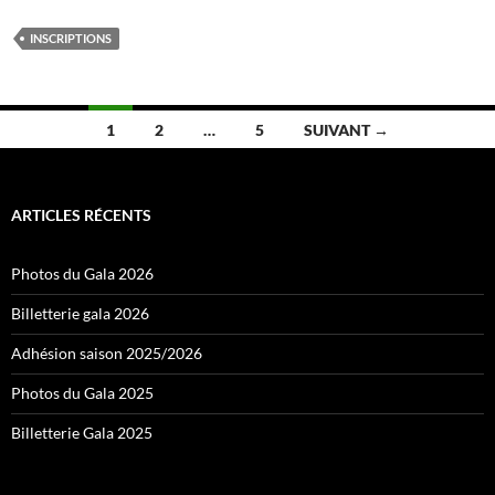
INSCRIPTIONS
Navigation
1
2
…
5
SUIVANT →
des
articles
ARTICLES RÉCENTS
Photos du Gala 2026
Billetterie gala 2026
Adhésion saison 2025/2026
Photos du Gala 2025
Billetterie Gala 2025