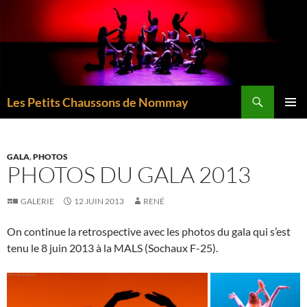
Aller
au
contenu
Recherche
Les Petits Chaussons de Nommay
MENU
PRINCI
GALA
,
PHOTOS
PHOTOS DU GALA 2013
GALERIE
12 JUIN 2013
RENÉ
On continue la retrospective avec les photos du gala qui s’est
tenu le 8 juin 2013 à la MALS (Sochaux F-25).