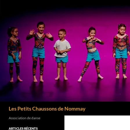
Aller
au
contenu
Recherche
Les Petits Chaussons de Nommay
Association de danse
ARTICLES RÉCENTS