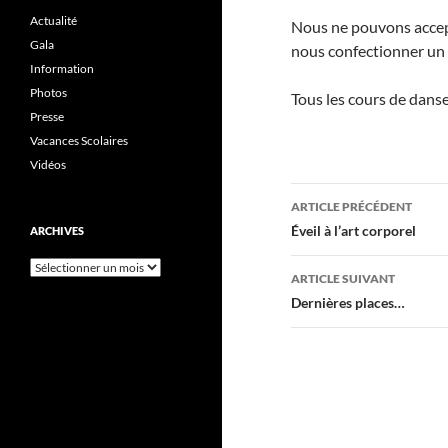
Actualité
Nous ne pouvons accepte
Gala
nous confectionner un g
Information
Photos
Tous les cours de dans
Presse
Vacances Scolaires
Vidéos
Navigation
ARTICLE PRÉCÉDENT
des
Éveil à l’art corporel
ARCHIVES
articles
Archives
ARTICLE SUIVANT
Dernières places…