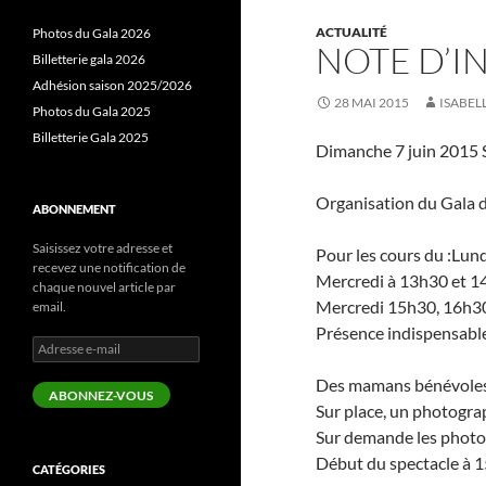
ACTUALITÉ
Photos du Gala 2026
NOTE D’I
Billetterie gala 2026
Adhésion saison 2025/2026
28 MAI 2015
ISABEL
Photos du Gala 2025
Billetterie Gala 2025
Dimanche 7 juin 2015 
Organisation du Gala 
ABONNEMENT
Saisissez votre adresse et
Pour les cours du :Lun
recevez une notification de
Mercredi à 13h30 et 1
chaque nouvel article par
Mercredi 15h30, 16h30
email.
Présence indispensable 
Adresse
e-
Des mamans bénévoles e
mail
ABONNEZ-VOUS
Sur place, un photogra
Sur demande les photos 
Début du spectacle à 1
CATÉGORIES