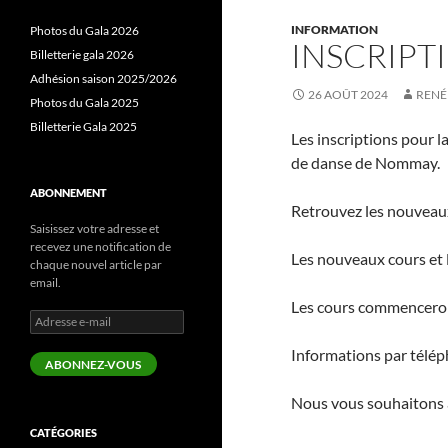
INFORMATION
Photos du Gala 2026
INSCRIPT
Billetterie gala 2026
Adhésion saison 2025/2026
26 AOÛT 2024
RENÉ
Photos du Gala 2025
Billetterie Gala 2025
Les inscriptions pour 
de danse de Nommay.
ABONNEMENT
Retrouvez les nouveaux
Saisissez votre adresse et
recevez une notification de
Les nouveaux cours et l
chaque nouvel article par
email.
Les cours commenceron
Adresse
e-
Informations par télép
mail
ABONNEZ-VOUS
Nous vous souhaitons à
CATÉGORIES