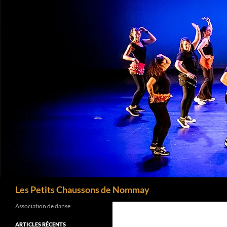
Aller
au
contenu
Recherche
Les Petits Chaussons de Nommay
Association de danse
ARTICLES RÉCENTS