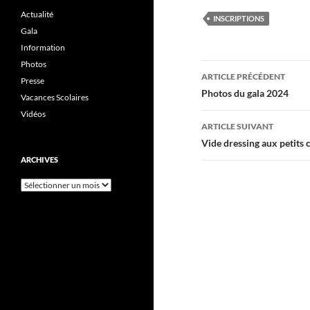
Actualité
INSCRIPTIONS
Gala
Information
Photos
Navigation
ARTICLE PRÉCÉDENT
Presse
des
Photos du gala 2024
Vacances Scolaires
Vidéos
articles
ARTICLE SUIVANT
Vide dressing aux petits
ARCHIVES
Archives