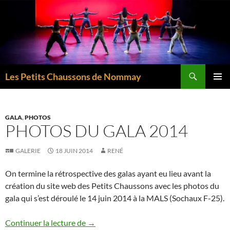
Aller
au
contenu
Recherche
Les Petits Chaussons de Nommay
MENU
PRINCI
GALA
,
PHOTOS
PHOTOS DU GALA 2014
GALERIE
18 JUIN 2014
RENÉ
On termine la rétrospective des galas ayant eu lieu avant la
création du site web des Petits Chaussons avec les photos du
gala qui s’est déroulé le 14 juin 2014 à la MALS (Sochaux F-25).
Photos du gala 2014
Continuer la lecture de
→