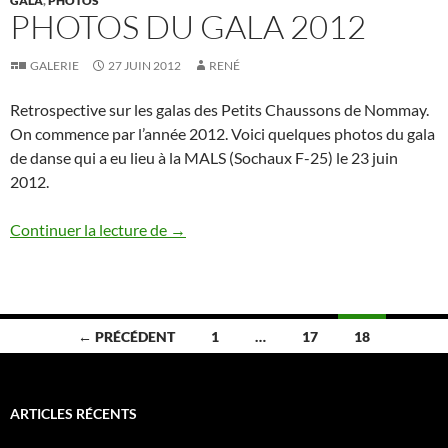
GALA
,
PHOTOS
PHOTOS DU GALA 2012
GALERIE
27 JUIN 2012
RENÉ
Retrospective sur les galas des Petits Chaussons de Nommay.
On commence par l’année 2012. Voici quelques photos du gala
de danse qui a eu lieu à la MALS (Sochaux F-25) le 23 juin
2012.
Photos du gala 2012
Continuer la lecture de
→
Navigation
← PRÉCÉDENT
1
…
17
18
des
articles
ARTICLES RÉCENTS